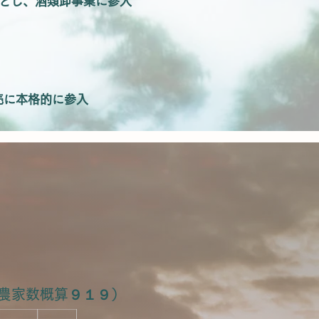
とし、酒類卸事業に参入
売に本格的に参入
／農家数概算９１９）