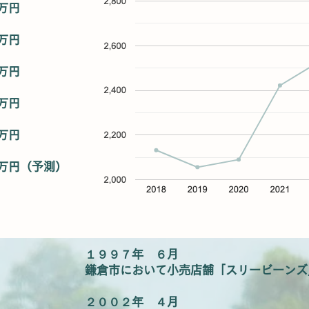
万円
万円
万円
万円
万円
万円（予測）
１９９７年 ６月
鎌倉市において小売店舗「スリービーンズ
２００２年 ４月