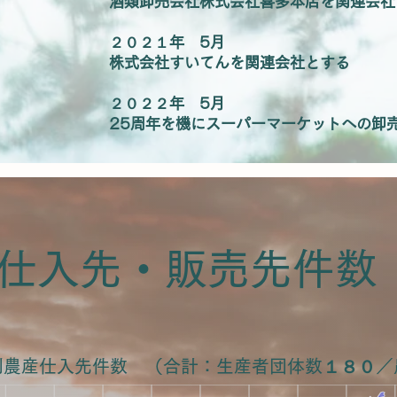
酒類卸売会社株式会社喜多本店を関連会社
２０２１年 5月
株式会社すいてんを関連会社とする
２０２２年 5月
25周年を機にスーパーマーケットへの卸
​仕入先・販売先件数
域別農産仕入先件数 （合計：生産者団体数１８０